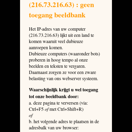
(216.73.216.63) : geen
toegang beeldbank
Het IP-adres van uw computer
(216.73.216.63) lijkt uit een land te
komen waaruit veel dubieuze
aanroepen komen.
Dubieuze computers (waaronder bots)
proberen in hoog tempo al onze
beelden en teksten te vergaren.
Daarnaast zorgen ze voor een zware
belasting van ons webserver systeem.
Waarschijnlijk krijgt u wel toegang
tot onze beeldbank door:
a. deze pagina te verversen (via:
Ctrl+F5
of
met Ctrl+Shift+R)
of
b. het volgende adres te plaatsen in de
adresbalk van uw browser: