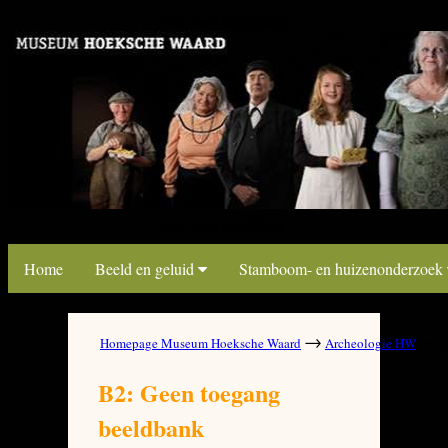
link map beeldbank
link map beeldbank
Home
Beeld en geluid
Stamboom- en huizenonderzoek
→
→
Homepage Museum Hoeksche Waard
Archeologie HW
B
B2: Geen toegang
beeldbank