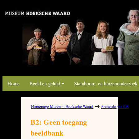
link map beeldbank
link map beeldbank
Home
Beeld en geluid
Stamboom- en huizenonderzoek
→
→
Homepage Museum Hoeksche Waard
Archeologie HW
B
B2: Geen toegang
beeldbank