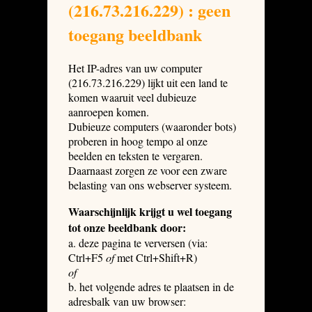
(216.73.216.229) : geen
toegang beeldbank
Het IP-adres van uw computer
(216.73.216.229) lijkt uit een land te
komen waaruit veel dubieuze
aanroepen komen.
Dubieuze computers (waaronder bots)
proberen in hoog tempo al onze
beelden en teksten te vergaren.
Daarnaast zorgen ze voor een zware
belasting van ons webserver systeem.
Waarschijnlijk krijgt u wel toegang
tot onze beeldbank door:
a. deze pagina te verversen (via:
Ctrl+F5
of
met Ctrl+Shift+R)
of
b. het volgende adres te plaatsen in de
adresbalk van uw browser: