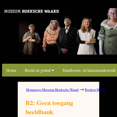
link map beeldbank
link map beeldbank
Home
Beeld en geluid
Stamboom- en huizenonderzoek
→
→
Homepage Museum Hoeksche Waard
Boeken MHW
B2: 
B2: Geen toegang
beeldbank