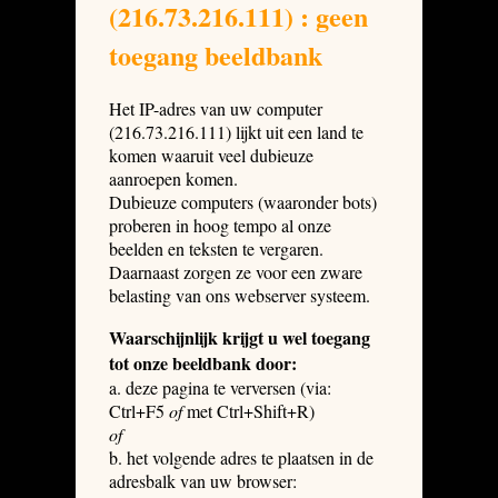
(216.73.216.111) : geen
toegang beeldbank
Het IP-adres van uw computer
(216.73.216.111) lijkt uit een land te
komen waaruit veel dubieuze
aanroepen komen.
Dubieuze computers (waaronder bots)
proberen in hoog tempo al onze
beelden en teksten te vergaren.
Daarnaast zorgen ze voor een zware
belasting van ons webserver systeem.
Waarschijnlijk krijgt u wel toegang
tot onze beeldbank door:
a. deze pagina te verversen (via:
Ctrl+F5
of
met Ctrl+Shift+R)
of
b. het volgende adres te plaatsen in de
adresbalk van uw browser: