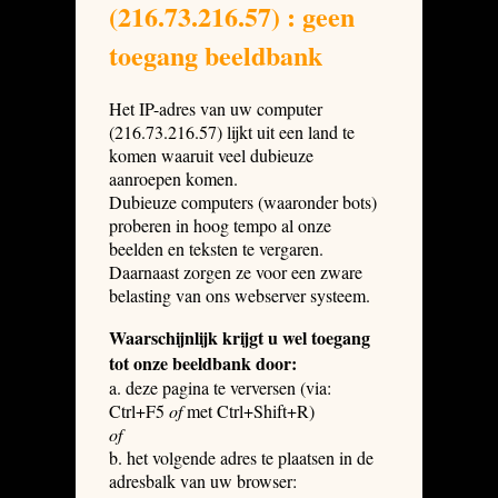
(216.73.216.57) : geen
toegang beeldbank
Het IP-adres van uw computer
(216.73.216.57) lijkt uit een land te
komen waaruit veel dubieuze
aanroepen komen.
Dubieuze computers (waaronder bots)
proberen in hoog tempo al onze
beelden en teksten te vergaren.
Daarnaast zorgen ze voor een zware
belasting van ons webserver systeem.
Waarschijnlijk krijgt u wel toegang
tot onze beeldbank door:
a. deze pagina te verversen (via:
Ctrl+F5
of
met Ctrl+Shift+R)
of
b. het volgende adres te plaatsen in de
adresbalk van uw browser: