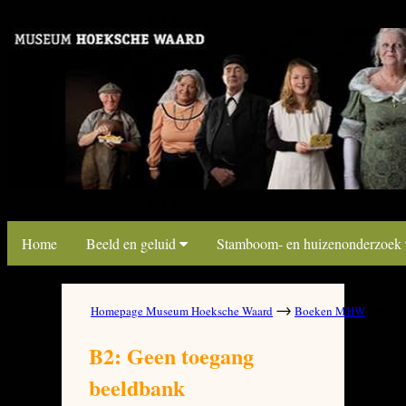
link map beeldbank
link map beeldbank
Home
Beeld en geluid
Stamboom- en huizenonderzoek
→
→
Homepage Museum Hoeksche Waard
Boeken MHW
B2: 
B2: Geen toegang
beeldbank