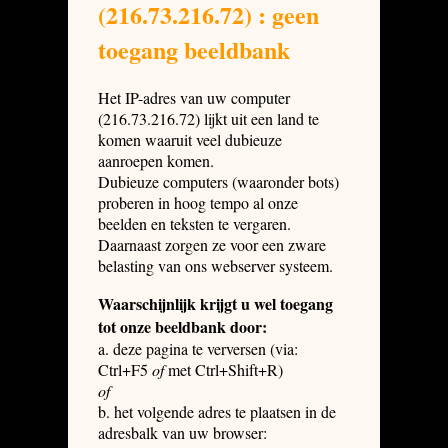
(216.73.216.72) : geen
toegang beeldbank
Het IP-adres van uw computer
(216.73.216.72) lijkt uit een land te
komen waaruit veel dubieuze
aanroepen komen.
Dubieuze computers (waaronder bots)
proberen in hoog tempo al onze
beelden en teksten te vergaren.
Daarnaast zorgen ze voor een zware
belasting van ons webserver systeem.
Waarschijnlijk krijgt u wel toegang
tot onze beeldbank door:
a. deze pagina te verversen (via:
Ctrl+F5
of
met Ctrl+Shift+R)
of
b. het volgende adres te plaatsen in de
adresbalk van uw browser: