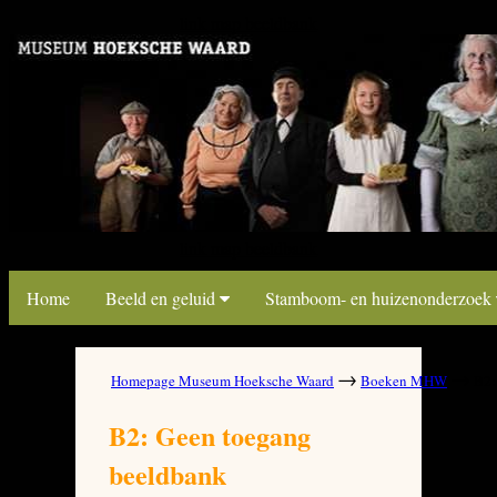
link map beeldbank
link map beeldbank
Home
Beeld en geluid
Stamboom- en huizenonderzoek
→
→
Homepage Museum Hoeksche Waard
Boeken MHW
B2: 
B2: Geen toegang
beeldbank