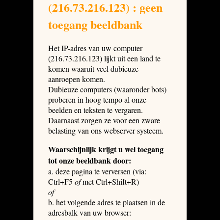
(216.73.216.123) : geen
toegang beeldbank
Het IP-adres van uw computer
(216.73.216.123) lijkt uit een land te
komen waaruit veel dubieuze
aanroepen komen.
Dubieuze computers (waaronder bots)
proberen in hoog tempo al onze
beelden en teksten te vergaren.
Daarnaast zorgen ze voor een zware
belasting van ons webserver systeem.
Waarschijnlijk krijgt u wel toegang
tot onze beeldbank door:
a. deze pagina te verversen (via:
Ctrl+F5
of
met Ctrl+Shift+R)
of
b. het volgende adres te plaatsen in de
adresbalk van uw browser: