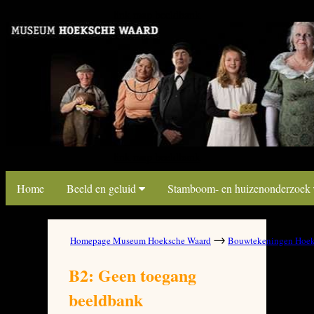
link map beeldbank
link map beeldbank
Home
Beeld en geluid
Stamboom- en huizenonderzoek
→
Homepage Museum Hoeksche Waard
Bouwtekeningen Hoek
B2: Geen toegang
beeldbank