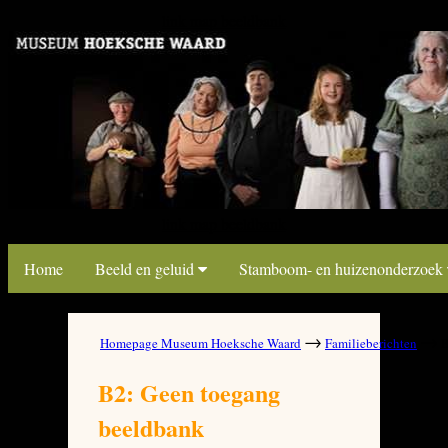
link map beeldbank
link map beeldbank
Home
Beeld en geluid
Stamboom- en huizenonderzoek
→
→
Homepage Museum Hoeksche Waard
Familieberichten
B
B2: Geen toegang
beeldbank