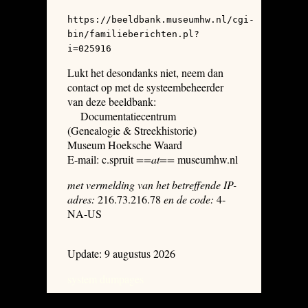
https://beeldbank.museumhw.nl/cgi-
bin/familieberichten.pl?
i=025916
Lukt het desondanks niet, neem dan
contact op met de systeembeheerder
van deze beeldbank:
Documentatiecentrum
(Genealogie & Streekhistorie)
Museum Hoeksche Waard
E-mail: c.spruit
==at==
museumhw.nl
met vermelding van het betreffende IP-
adres:
216.73.216.78
en de code:
4-
NA-US
Update: 9 augustus 2026
system dumpages