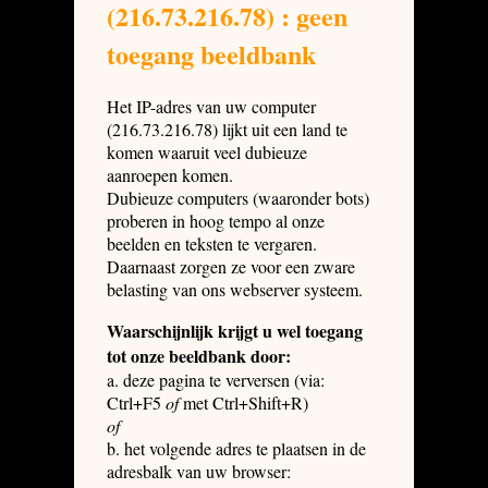
(216.73.216.78) : geen
toegang beeldbank
Het IP-adres van uw computer
(216.73.216.78) lijkt uit een land te
komen waaruit veel dubieuze
aanroepen komen.
Dubieuze computers (waaronder bots)
proberen in hoog tempo al onze
beelden en teksten te vergaren.
Daarnaast zorgen ze voor een zware
belasting van ons webserver systeem.
Waarschijnlijk krijgt u wel toegang
tot onze beeldbank door:
a. deze pagina te verversen (via:
Ctrl+F5
of
met Ctrl+Shift+R)
of
b. het volgende adres te plaatsen in de
adresbalk van uw browser: