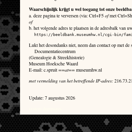
Waarschijnlijk krijgt u wel toegang tot onze beeldb
a. deze pagina te verversen (via: Ctrl+F5
of
met Ctrl+Sh
of
b. het volgende adres te plaatsen in de adresbalk van u
https://beeldbank.museumhw.nl/cgi-bin/fam
Lukt het desondanks niet, neem dan contact op met de
Documentatiecentrum
(Genealogie & Streekhistorie)
Museum Hoeksche Waard
E-mail: c.spruit
==at==
museumhw.nl
met vermelding van het betreffende IP-adres:
216.73.2
Update: 7 augustus 2026
system dumpages