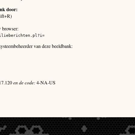
ank door:
ift+R)
w browser:
ilieberichten.pl?i=
 systeembeheerder van deze beeldbank:
17.120
en de code:
4-NA-US