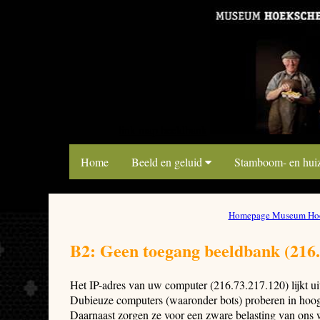
link map beeldbank
Home
Beeld en geluid
Stamboom- en hui
Homepage Museum Hoe
B2: Geen toegang beeldbank (216.
Het IP-adres van uw computer (216.73.217.120) lijkt u
Dubieuze computers (waaronder bots) proberen in hoog 
Daarnaast zorgen ze voor een zware belasting van ons 