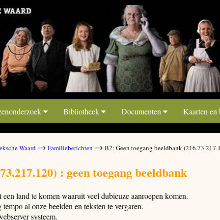
zenonderzoek
Bibliotheek
Documenten
Kaarten en
→
→
ksche Waard
Familieberichten
B2: Geen toegang beeldbank (216.73.217.
73.217.120) : geen toegang beeldbank
it een land te komen waaruit veel dubieuze aanroepen komen.
tempo al onze beelden en teksten te vergaren.
webserver systeem.