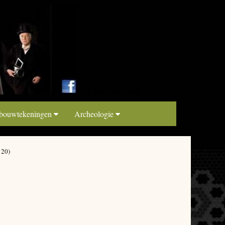
link map beeldbank
 bouwtekeningen
Archeologie
120)