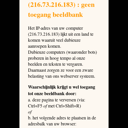
(216.73.216.183) : geen
toegang beeldbank
Het IP-adres van uw computer
(216.73.216.183) lijkt uit een land te
komen waaruit veel dubieuze
aanroepen komen.
Dubieuze computers (waaronder bots)
proberen in hoog tempo al onze
beelden en teksten te vergaren.
Daarnaast zorgen ze voor een zware
belasting van ons webserver systeem.
Waarschijnlijk krijgt u wel toegang
tot onze beeldbank door:
a. deze pagina te verversen (via:
Ctrl+F5
of
met Ctrl+Shift+R)
of
b. het volgende adres te plaatsen in de
adresbalk van uw browser: