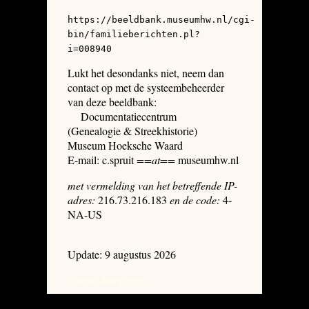
https://beeldbank.museumhw.nl/cgi-
bin/familieberichten.pl?
i=008940
Lukt het desondanks niet, neem dan
contact op met de systeembeheerder
van deze beeldbank:
Documentatiecentrum
(Genealogie & Streekhistorie)
Museum Hoeksche Waard
E-mail: c.spruit
==at==
museumhw.nl
met vermelding van het betreffende IP-
adres:
216.73.216.183
en de code:
4-
NA-US
Update: 9 augustus 2026
system dumpages