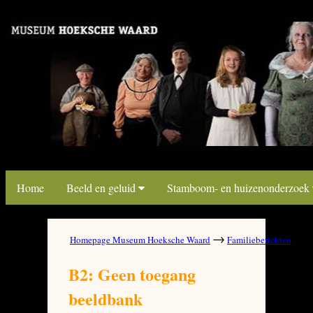
link map beeldbank
link map beeldbank
Home
Beeld en geluid
Stamboom- en huizenonderzoek
→
→
Homepage Museum Hoeksche Waard
Familieberichten
B
B2: Geen toegang
beeldbank