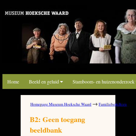
link map beeldbank
link map beeldbank
Home
Beeld en geluid
Stamboom- en huizenonderzoek
→
→
Homepage Museum Hoeksche Waard
Familieberichten
B
B2: Geen toegang
beeldbank