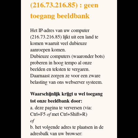
(216.73.216.85) : geen
toegang beeldbank
Het IP-adres van uw computer
(216.73.216.85) lijkt uit een land te
komen waaruit veel dubieuze
aanroepen komen.
Dubieuze computers (waaronder bots)
proberen in hoog tempo al onze
beelden en teksten te vergaren.
Daarnaast zorgen ze voor een zware
belasting van ons webserver systeem.
Waarschijnlijk krijgt u wel toegang
tot onze beeldbank door:
a. deze pagina te verversen (via:
Ctrl+F5
of
met Ctrl+Shift+R)
of
b. het volgende adres te plaatsen in de
adresbalk van uw browser: