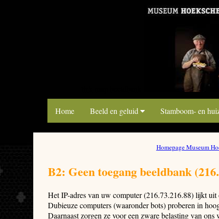
link map beeldbank
Home
Beeld en geluid
Stamboom- en hui
Homepage Museum Hoe
B2: Geen toegang beeldbank (216.
Het IP-adres van uw computer (216.73.216.88) lijkt ui
Dubieuze computers (waaronder bots) proberen in hoog 
Daarnaast zorgen ze voor een zware belasting van ons 