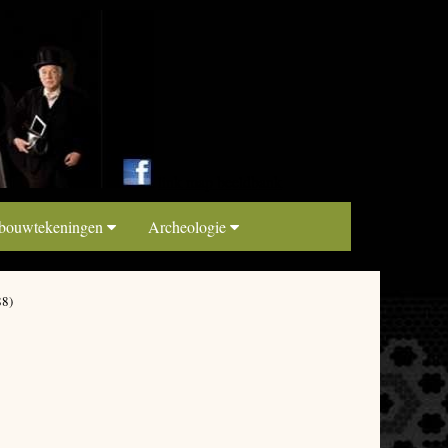
link map beeldbank
 bouwtekeningen
Archeologie
88)