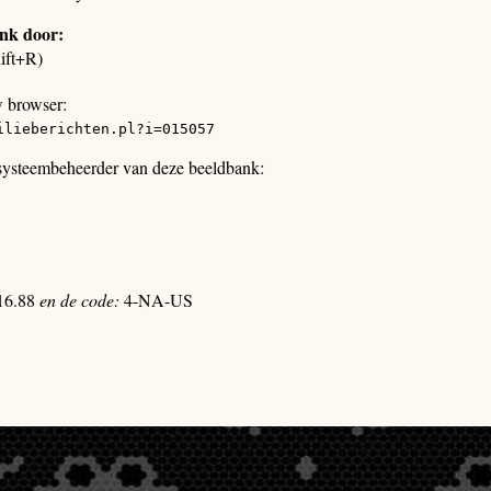
ank door:
ift+R)
w browser:
ilieberichten.pl?i=015057
 systeembeheerder van deze beeldbank:
16.88
en de code:
4-NA-US