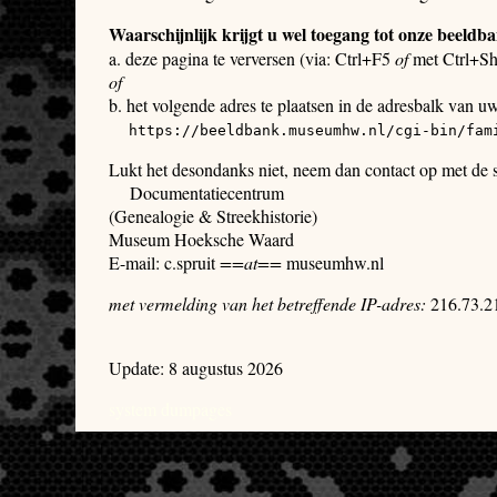
Waarschijnlijk krijgt u wel toegang tot onze beeldb
a. deze pagina te verversen (via: Ctrl+F5
of
met Ctrl+Sh
of
b. het volgende adres te plaatsen in de adresbalk van u
https://beeldbank.museumhw.nl/cgi-bin/fam
Lukt het desondanks niet, neem dan contact op met de
Documentatiecentrum
(Genealogie & Streekhistorie)
Museum Hoeksche Waard
E-mail: c.spruit
==at==
museumhw.nl
met vermelding van het betreffende IP-adres:
216.73.2
Update: 8 augustus 2026
system dumpages