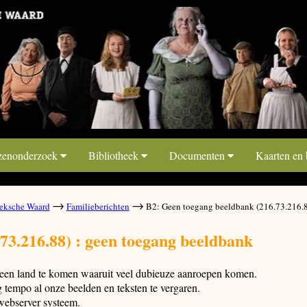
zenonderzoek
Bibliotheek
Documenten
Kaarten en
→
→
ksche Waard
Familieberichten
B2: Geen toegang beeldbank (216.73.216.
73.216.88) : geen toegang beeldbank
t een land te komen waaruit veel dubieuze aanroepen komen.
tempo al onze beelden en teksten te vergaren.
webserver systeem.