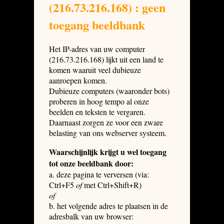
(216.73.216.168) : geen
toegang beeldbank
Het IP-adres van uw computer
(216.73.216.168) lijkt uit een land te
komen waaruit veel dubieuze
aanroepen komen.
Dubieuze computers (waaronder bots)
proberen in hoog tempo al onze
beelden en teksten te vergaren.
Daarnaast zorgen ze voor een zware
belasting van ons webserver systeem.
Waarschijnlijk krijgt u wel toegang
tot onze beeldbank door:
a. deze pagina te verversen (via:
Ctrl+F5
of
met Ctrl+Shift+R)
of
b. het volgende adres te plaatsen in de
adresbalk van uw browser: