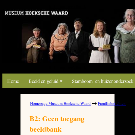
link map beeldbank
link map beeldbank
Home
Beeld en geluid
Stamboom- en huizenonderzoek
→
→
Homepage Museum Hoeksche Waard
Familieberichten
B
B2: Geen toegang
beeldbank