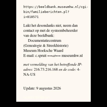
https://beeldbank.museumhw.nl/cgi-
bin/familieberichten.pl?
i=018571
Lukt het desondanks niet, neem dan
contact op met de systeembeheerder
van deze beeldbank:
Documentatiecentrum
(Genealogie & Streekhistorie)
Museum Hoeksche Waard
E-mail: c.spruit
==at==
museumhw.nl
met vermelding van het betreffende IP-
adres:
216.73.216.168
en de code:
4-
NA-US
Update: 9 augustus 2026
system dumpages