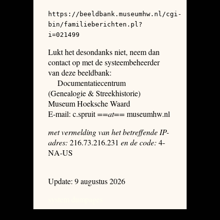
https://beeldbank.museumhw.nl/cgi-
bin/familieberichten.pl?
i=021499
Lukt het desondanks niet, neem dan
contact op met de systeembeheerder
van deze beeldbank:
Documentatiecentrum
(Genealogie & Streekhistorie)
Museum Hoeksche Waard
E-mail: c.spruit
==at==
museumhw.nl
met vermelding van het betreffende IP-
adres:
216.73.216.231
en de code:
4-
NA-US
Update: 9 augustus 2026
system dumpages