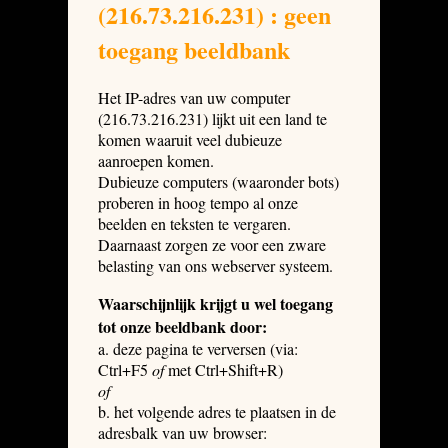
(216.73.216.231) : geen
toegang beeldbank
Het IP-adres van uw computer
(216.73.216.231) lijkt uit een land te
komen waaruit veel dubieuze
aanroepen komen.
Dubieuze computers (waaronder bots)
proberen in hoog tempo al onze
beelden en teksten te vergaren.
Daarnaast zorgen ze voor een zware
belasting van ons webserver systeem.
Waarschijnlijk krijgt u wel toegang
tot onze beeldbank door:
a. deze pagina te verversen (via:
Ctrl+F5
of
met Ctrl+Shift+R)
of
b. het volgende adres te plaatsen in de
adresbalk van uw browser: