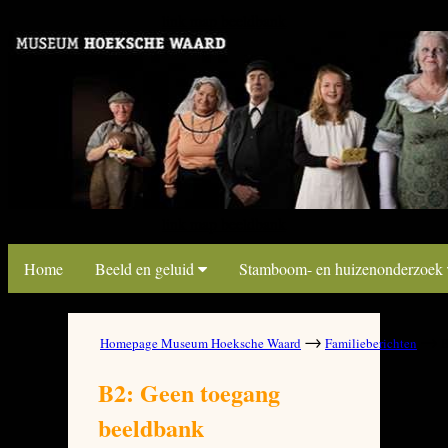
link map beeldbank
link map beeldbank
Home
Beeld en geluid
Stamboom- en huizenonderzoek
→
→
Homepage Museum Hoeksche Waard
Familieberichten
B
B2: Geen toegang
beeldbank