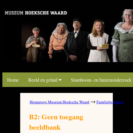
link map beeldbank
link map beeldbank
Home
Beeld en geluid
Stamboom- en huizenonderzoek
→
→
Homepage Museum Hoeksche Waard
Familieberichten
B
B2: Geen toegang
beeldbank