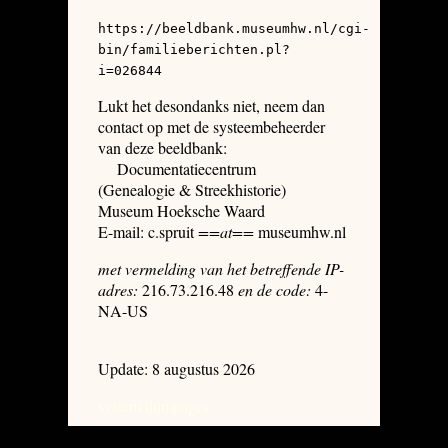
https://beeldbank.museumhw.nl/cgi-
bin/familieberichten.pl?
i=026844
Lukt het desondanks niet, neem dan
contact op met de systeembeheerder
van deze beeldbank:
Documentatiecentrum
(Genealogie & Streekhistorie)
Museum Hoeksche Waard
E-mail: c.spruit
==at==
museumhw.nl
met vermelding van het betreffende IP-
adres:
216.73.216.48
en de code:
4-
NA-US
Update: 8 augustus 2026
system dumpages