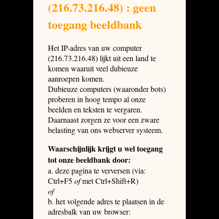
(216.73.216.48) : geen
toegang beeldbank
Het IP-adres van uw computer
(216.73.216.48) lijkt uit een land te
komen waaruit veel dubieuze
aanroepen komen.
Dubieuze computers (waaronder bots)
proberen in hoog tempo al onze
beelden en teksten te vergaren.
Daarnaast zorgen ze voor een zware
belasting van ons webserver systeem.
Waarschijnlijk krijgt u wel toegang
tot onze beeldbank door:
a. deze pagina te verversen (via:
Ctrl+F5
of
met Ctrl+Shift+R)
of
b. het volgende adres te plaatsen in de
adresbalk van uw browser: