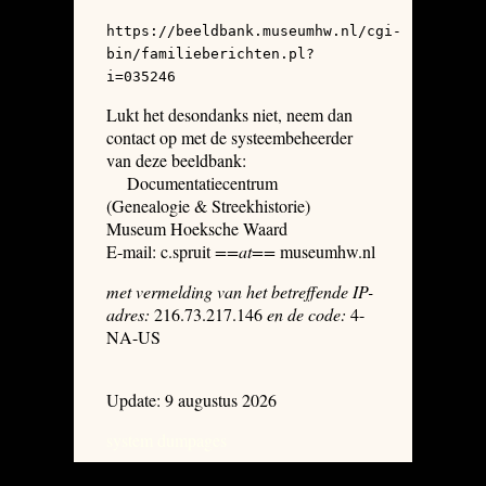
https://beeldbank.museumhw.nl/cgi-
bin/familieberichten.pl?
i=035246
Lukt het desondanks niet, neem dan
contact op met de systeembeheerder
van deze beeldbank:
Documentatiecentrum
(Genealogie & Streekhistorie)
Museum Hoeksche Waard
E-mail: c.spruit
==at==
museumhw.nl
met vermelding van het betreffende IP-
adres:
216.73.217.146
en de code:
4-
NA-US
Update: 9 augustus 2026
system dumpages