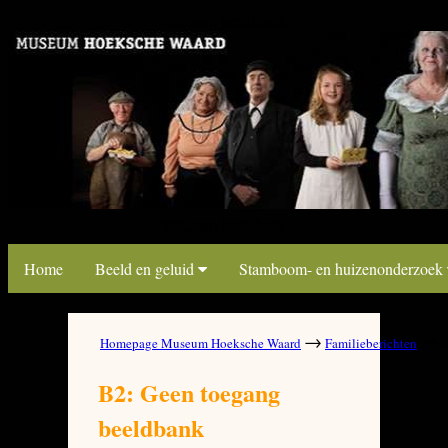
link map beeldbank
link map beeldbank
Home
Beeld en geluid
Stamboom- en huizenonderzoek
→
→
Homepage Museum Hoeksche Waard
Familieberichten
B
B2: Geen toegang
beeldbank