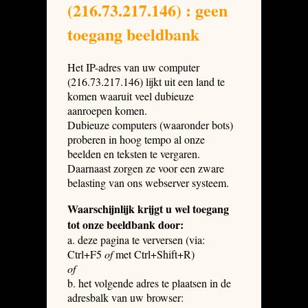
(216.73.217.146) : geen
toegang beeldbank
Het IP-adres van uw computer
(216.73.217.146) lijkt uit een land te
komen waaruit veel dubieuze
aanroepen komen.
Dubieuze computers (waaronder bots)
proberen in hoog tempo al onze
beelden en teksten te vergaren.
Daarnaast zorgen ze voor een zware
belasting van ons webserver systeem.
Waarschijnlijk krijgt u wel toegang
tot onze beeldbank door:
a. deze pagina te verversen (via:
Ctrl+F5
of
met Ctrl+Shift+R)
of
b. het volgende adres te plaatsen in de
adresbalk van uw browser: