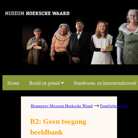
link map beeldbank
link map beeldbank
Home
Beeld en geluid
Stamboom- en huizenonderzoek
→
→
Homepage Museum Hoeksche Waard
Familieberichten
B
B2: Geen toegang
beeldbank