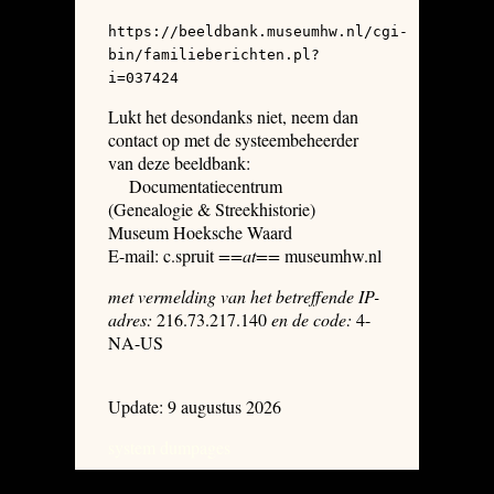
https://beeldbank.museumhw.nl/cgi-
bin/familieberichten.pl?
i=037424
Lukt het desondanks niet, neem dan
contact op met de systeembeheerder
van deze beeldbank:
Documentatiecentrum
(Genealogie & Streekhistorie)
Museum Hoeksche Waard
E-mail: c.spruit
==at==
museumhw.nl
met vermelding van het betreffende IP-
adres:
216.73.217.140
en de code:
4-
NA-US
Update: 9 augustus 2026
system dumpages