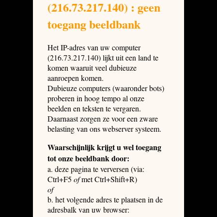
(216.73.217.140) : geen
toegang beeldbank
Het IP-adres van uw computer
(216.73.217.140) lijkt uit een land te
komen waaruit veel dubieuze
aanroepen komen.
Dubieuze computers (waaronder bots)
proberen in hoog tempo al onze
beelden en teksten te vergaren.
Daarnaast zorgen ze voor een zware
belasting van ons webserver systeem.
Waarschijnlijk krijgt u wel toegang
tot onze beeldbank door:
a. deze pagina te verversen (via:
Ctrl+F5
of
met Ctrl+Shift+R)
of
b. het volgende adres te plaatsen in de
adresbalk van uw browser: