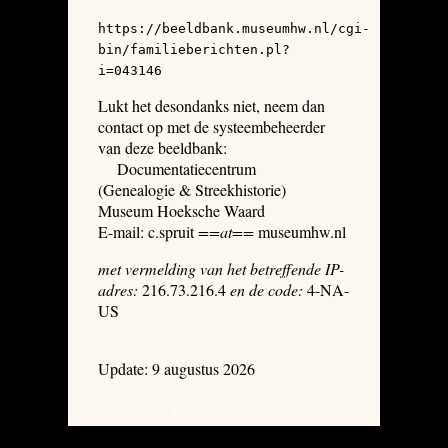
https://beeldbank.museumhw.nl/cgi-
bin/familieberichten.pl?
i=043146
Lukt het desondanks niet, neem dan
contact op met de systeembeheerder
van deze beeldbank:
Documentatiecentrum
(Genealogie & Streekhistorie)
Museum Hoeksche Waard
E-mail: c.spruit
==at==
museumhw.nl
met vermelding van het betreffende IP-
adres:
216.73.216.4
en de code:
4-NA-
US
Update: 9 augustus 2026
system dumpages