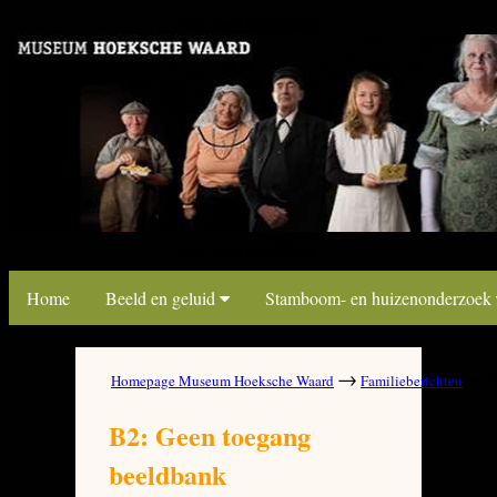
link map beeldbank
link map beeldbank
Home
Beeld en geluid
Stamboom- en huizenonderzoek
→
→
Homepage Museum Hoeksche Waard
Familieberichten
B
B2: Geen toegang
beeldbank