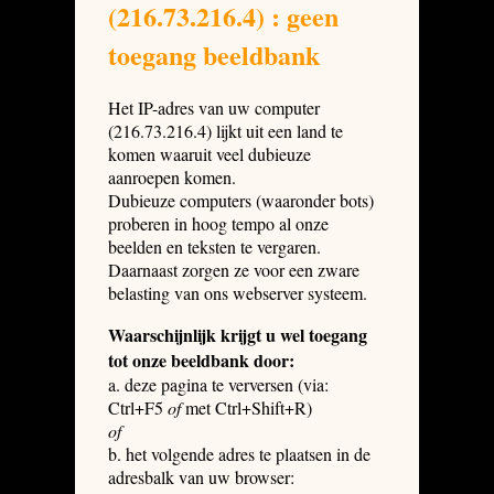
(216.73.216.4) : geen
toegang beeldbank
Het IP-adres van uw computer
(216.73.216.4) lijkt uit een land te
komen waaruit veel dubieuze
aanroepen komen.
Dubieuze computers (waaronder bots)
proberen in hoog tempo al onze
beelden en teksten te vergaren.
Daarnaast zorgen ze voor een zware
belasting van ons webserver systeem.
Waarschijnlijk krijgt u wel toegang
tot onze beeldbank door:
a. deze pagina te verversen (via:
Ctrl+F5
of
met Ctrl+Shift+R)
of
b. het volgende adres te plaatsen in de
adresbalk van uw browser: