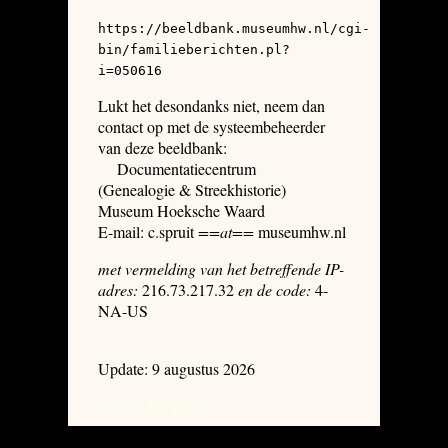
https://beeldbank.museumhw.nl/cgi-
bin/familieberichten.pl?
i=050616
Lukt het desondanks niet, neem dan
contact op met de systeembeheerder
van deze beeldbank:
Documentatiecentrum
(Genealogie & Streekhistorie)
Museum Hoeksche Waard
E-mail: c.spruit
==at==
museumhw.nl
met vermelding van het betreffende IP-
adres:
216.73.217.32
en de code:
4-
NA-US
Update: 9 augustus 2026
system dumpages