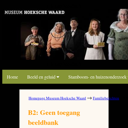
link map beeldbank
link map beeldbank
Home
Beeld en geluid
Stamboom- en huizenonderzoek
→
→
Homepage Museum Hoeksche Waard
Familieberichten
B
B2: Geen toegang
beeldbank