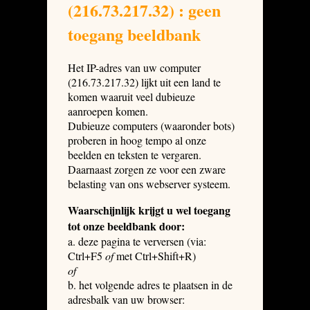
(216.73.217.32) : geen
toegang beeldbank
Het IP-adres van uw computer
(216.73.217.32) lijkt uit een land te
komen waaruit veel dubieuze
aanroepen komen.
Dubieuze computers (waaronder bots)
proberen in hoog tempo al onze
beelden en teksten te vergaren.
Daarnaast zorgen ze voor een zware
belasting van ons webserver systeem.
Waarschijnlijk krijgt u wel toegang
tot onze beeldbank door:
a. deze pagina te verversen (via:
Ctrl+F5
of
met Ctrl+Shift+R)
of
b. het volgende adres te plaatsen in de
adresbalk van uw browser: