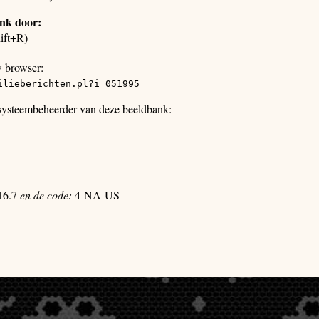
ank door:
ift+R)
w browser:
ilieberichten.pl?i=051995
 systeembeheerder van deze beeldbank:
16.7
en de code:
4-NA-US