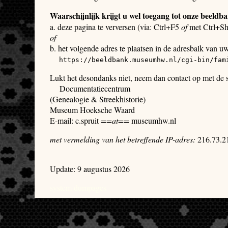
Waarschijnlijk krijgt u wel toegang tot onze beeldb
a. deze pagina te verversen (via: Ctrl+F5
of
met Ctrl+Sh
of
b. het volgende adres te plaatsen in de adresbalk van u
https://beeldbank.museumhw.nl/cgi-bin/fam
Lukt het desondanks niet, neem dan contact op met de
Documentatiecentrum
(Genealogie & Streekhistorie)
Museum Hoeksche Waard
E-mail: c.spruit
==at==
museumhw.nl
met vermelding van het betreffende IP-adres:
216.73.2
Update: 9 augustus 2026
system dumpages