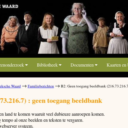
zenonderzoek
Bibliotheek
Documenten
Kaarten en
→
→
ksche Waard
Familieberichten
B2: Geen toegang beeldbank (216.73.216.7
73.216.7) : geen toegang beeldbank
 een land te komen waaruit veel dubieuze aanroepen komen.
tempo al onze beelden en teksten te vergaren.
webserver systeem.