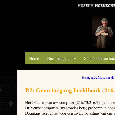
link map beeldbank
Home
Beeld en geluid
Stamboom- en hui
Homepage Museum Hoe
B2: Geen toegang beeldbank (216.
Het IP-adres van uw computer (216.73.216.7) lijkt uit
Dubieuze computers (waaronder bots) proberen in hoog 
Daarnaast zorgen ze voor een zware belasting van ons 