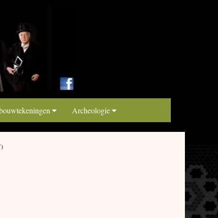
link map beeldbank
 bouwtekeningen
Archeologie
)