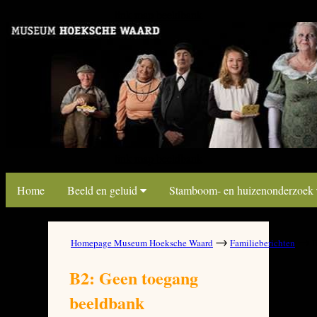
link map beeldbank
link map beeldbank
Home
Beeld en geluid
Stamboom- en huizenonderzoek
→
→
Homepage Museum Hoeksche Waard
Familieberichten
B
B2: Geen toegang
beeldbank