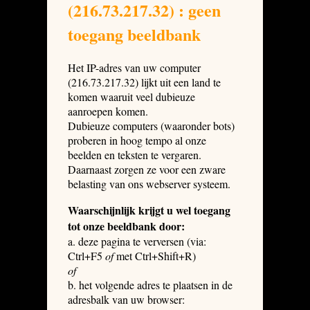
(216.73.217.32) : geen
toegang beeldbank
Het IP-adres van uw computer
(216.73.217.32) lijkt uit een land te
komen waaruit veel dubieuze
aanroepen komen.
Dubieuze computers (waaronder bots)
proberen in hoog tempo al onze
beelden en teksten te vergaren.
Daarnaast zorgen ze voor een zware
belasting van ons webserver systeem.
Waarschijnlijk krijgt u wel toegang
tot onze beeldbank door:
a. deze pagina te verversen (via:
Ctrl+F5
of
met Ctrl+Shift+R)
of
b. het volgende adres te plaatsen in de
adresbalk van uw browser: