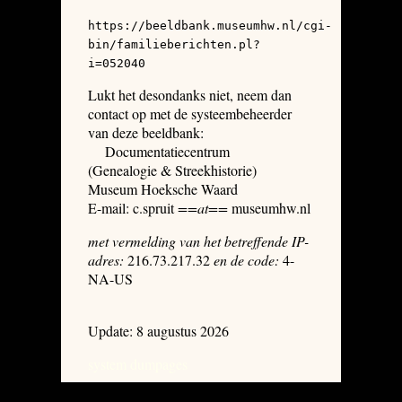
https://beeldbank.museumhw.nl/cgi-
bin/familieberichten.pl?
i=052040
Lukt het desondanks niet, neem dan
contact op met de systeembeheerder
van deze beeldbank:
Documentatiecentrum
(Genealogie & Streekhistorie)
Museum Hoeksche Waard
E-mail: c.spruit
==at==
museumhw.nl
met vermelding van het betreffende IP-
adres:
216.73.217.32
en de code:
4-
NA-US
Update: 8 augustus 2026
system dumpages