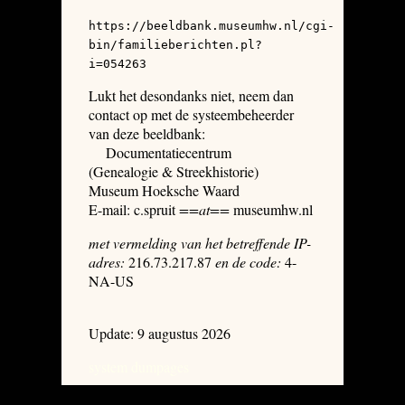
https://beeldbank.museumhw.nl/cgi-
bin/familieberichten.pl?
i=054263
Lukt het desondanks niet, neem dan
contact op met de systeembeheerder
van deze beeldbank:
Documentatiecentrum
(Genealogie & Streekhistorie)
Museum Hoeksche Waard
E-mail: c.spruit
==at==
museumhw.nl
met vermelding van het betreffende IP-
adres:
216.73.217.87
en de code:
4-
NA-US
Update: 9 augustus 2026
system dumpages