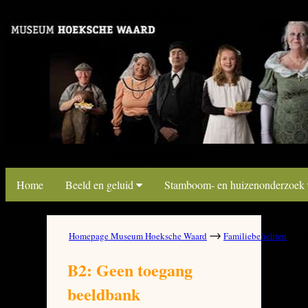
link map beeldbank
link map beeldbank
Home
Beeld en geluid
Stamboom- en huizenonderzoek
→
→
Homepage Museum Hoeksche Waard
Familieberichten
B
B2: Geen toegang
beeldbank