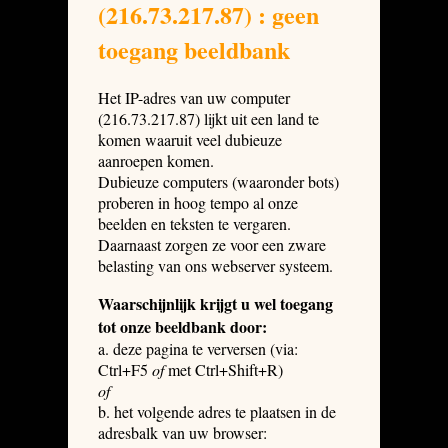
(216.73.217.87) : geen
toegang beeldbank
Het IP-adres van uw computer
(216.73.217.87) lijkt uit een land te
komen waaruit veel dubieuze
aanroepen komen.
Dubieuze computers (waaronder bots)
proberen in hoog tempo al onze
beelden en teksten te vergaren.
Daarnaast zorgen ze voor een zware
belasting van ons webserver systeem.
Waarschijnlijk krijgt u wel toegang
tot onze beeldbank door:
a. deze pagina te verversen (via:
Ctrl+F5
of
met Ctrl+Shift+R)
of
b. het volgende adres te plaatsen in de
adresbalk van uw browser: