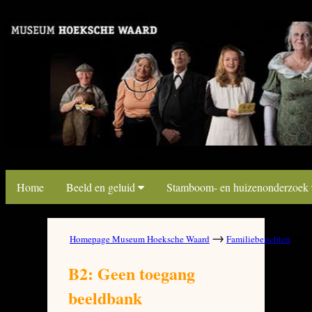
link map beeldbank
link map beeldbank
Home
Beeld en geluid
Stamboom- en huizenonderzoek
→
→
Homepage Museum Hoeksche Waard
Familieberichten
B
B2: Geen toegang
beeldbank