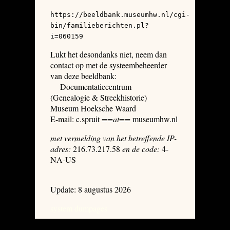
https://beeldbank.museumhw.nl/cgi-
bin/familieberichten.pl?
i=060159
Lukt het desondanks niet, neem dan
contact op met de systeembeheerder
van deze beeldbank:
Documentatiecentrum
(Genealogie & Streekhistorie)
Museum Hoeksche Waard
E-mail: c.spruit
==at==
museumhw.nl
met vermelding van het betreffende IP-
adres:
216.73.217.58
en de code:
4-
NA-US
Update: 8 augustus 2026
system dumpages