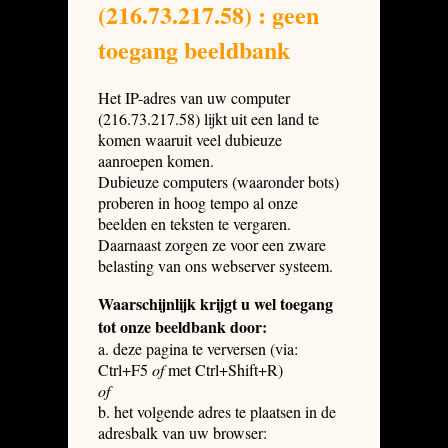
(216.73.217.58) : geen
toegang beeldbank
Het IP-adres van uw computer
(216.73.217.58) lijkt uit een land te
komen waaruit veel dubieuze
aanroepen komen.
Dubieuze computers (waaronder bots)
proberen in hoog tempo al onze
beelden en teksten te vergaren.
Daarnaast zorgen ze voor een zware
belasting van ons webserver systeem.
Waarschijnlijk krijgt u wel toegang
tot onze beeldbank door:
a. deze pagina te verversen (via:
Ctrl+F5
of
met Ctrl+Shift+R)
of
b. het volgende adres te plaatsen in de
adresbalk van uw browser: