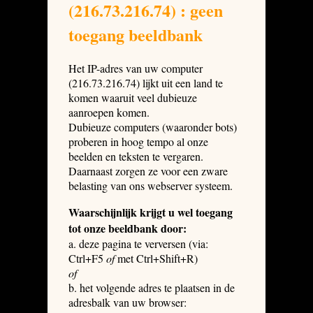
(216.73.216.74) : geen
toegang beeldbank
Het IP-adres van uw computer
(216.73.216.74) lijkt uit een land te
komen waaruit veel dubieuze
aanroepen komen.
Dubieuze computers (waaronder bots)
proberen in hoog tempo al onze
beelden en teksten te vergaren.
Daarnaast zorgen ze voor een zware
belasting van ons webserver systeem.
Waarschijnlijk krijgt u wel toegang
tot onze beeldbank door:
a. deze pagina te verversen (via:
Ctrl+F5
of
met Ctrl+Shift+R)
of
b. het volgende adres te plaatsen in de
adresbalk van uw browser: