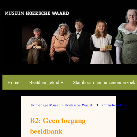
link map beeldbank
link map beeldbank
Home
Beeld en geluid
Stamboom- en huizenonderzoek
→
→
Homepage Museum Hoeksche Waard
Familieberichten
B
B2: Geen toegang
beeldbank