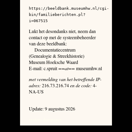
https://beeldbank.museumhw.nl/cgi-
bin/familieberichten.pl?
i=067515
Lukt het desondanks niet, neem dan
contact op met de systeembeheerder
van deze beeldbank:
Documentatiecentrum
(Genealogie & Streekhistorie)
Museum Hoeksche Waard
E-mail: c.spruit
==at==
museumhw.nl
met vermelding van het betreffende IP-
adres:
216.73.216.74
en de code:
4-
NA-US
Update: 9 augustus 2026
system dumpages