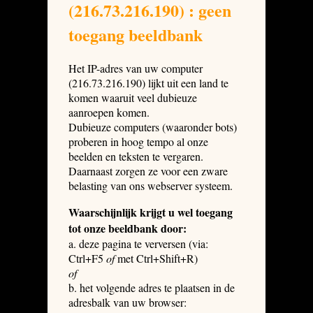
(216.73.216.190) : geen
toegang beeldbank
Het IP-adres van uw computer
(216.73.216.190) lijkt uit een land te
komen waaruit veel dubieuze
aanroepen komen.
Dubieuze computers (waaronder bots)
proberen in hoog tempo al onze
beelden en teksten te vergaren.
Daarnaast zorgen ze voor een zware
belasting van ons webserver systeem.
Waarschijnlijk krijgt u wel toegang
tot onze beeldbank door:
a. deze pagina te verversen (via:
Ctrl+F5
of
met Ctrl+Shift+R)
of
b. het volgende adres te plaatsen in de
adresbalk van uw browser: