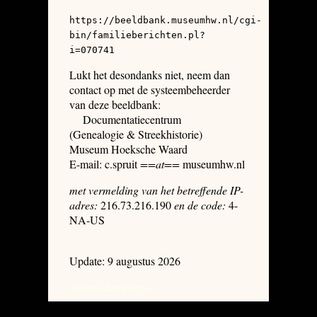
https://beeldbank.museumhw.nl/cgi-
bin/familieberichten.pl?
i=070741
Lukt het desondanks niet, neem dan
contact op met de systeembeheerder
van deze beeldbank:
Documentatiecentrum
(Genealogie & Streekhistorie)
Museum Hoeksche Waard
E-mail: c.spruit
==at==
museumhw.nl
met vermelding van het betreffende IP-
adres:
216.73.216.190
en de code:
4-
NA-US
Update: 9 augustus 2026
system dumpages