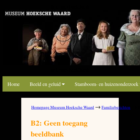
link map beeldbank
link map beeldbank
Home
Beeld en geluid
Stamboom- en huizenonderzoek
→
→
Homepage Museum Hoeksche Waard
Familieberichten
B
B2: Geen toegang
beeldbank