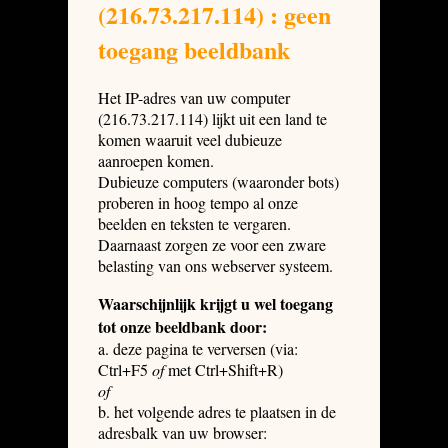
(216.73.217.114) : geen
toegang beeldbank
Het IP-adres van uw computer
(216.73.217.114) lijkt uit een land te
komen waaruit veel dubieuze
aanroepen komen.
Dubieuze computers (waaronder bots)
proberen in hoog tempo al onze
beelden en teksten te vergaren.
Daarnaast zorgen ze voor een zware
belasting van ons webserver systeem.
Waarschijnlijk krijgt u wel toegang
tot onze beeldbank door:
a. deze pagina te verversen (via:
Ctrl+F5
of
met Ctrl+Shift+R)
of
b. het volgende adres te plaatsen in de
adresbalk van uw browser: