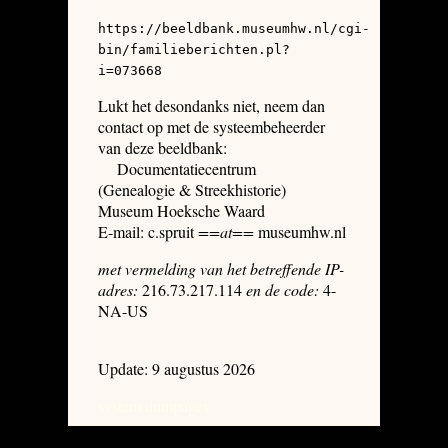
https://beeldbank.museumhw.nl/cgi-
bin/familieberichten.pl?
i=073668
Lukt het desondanks niet, neem dan
contact op met de systeembeheerder
van deze beeldbank:
Documentatiecentrum
(Genealogie & Streekhistorie)
Museum Hoeksche Waard
E-mail: c.spruit
==at==
museumhw.nl
met vermelding van het betreffende IP-
adres:
216.73.217.114
en de code:
4-
NA-US
Update: 9 augustus 2026
system dumpages