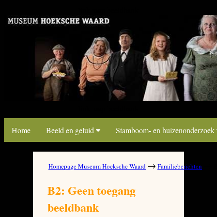
link map beeldbank
link map beeldbank
Home
Beeld en geluid
Stamboom- en huizenonderzoek
→
→
Homepage Museum Hoeksche Waard
Familieberichten
B
B2: Geen toegang
beeldbank