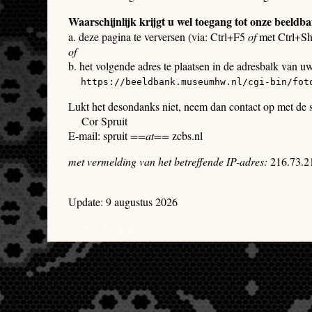
Waarschijnlijk krijgt u wel toegang tot onze beeldb
a. deze pagina te verversen (via: Ctrl+F5
of
met Ctrl+Sh
of
b. het volgende adres te plaatsen in de adresbalk van u
https://beeldbank.museumhw.nl/cgi-bin/fot
Lukt het desondanks niet, neem dan contact op met de
Cor Spruit
E-mail: spruit
==at==
zcbs.nl
met vermelding van het betreffende IP-adres:
216.73.2
Update: 9 augustus 2026
system dumpages