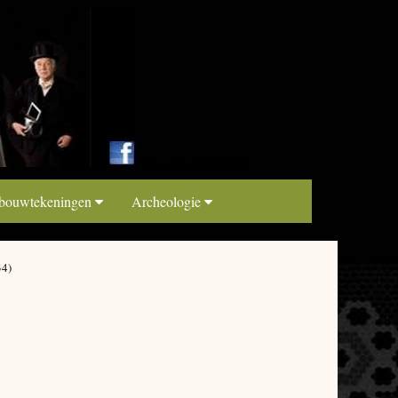
link map beeldbank
 bouwtekeningen
Archeologie
34)