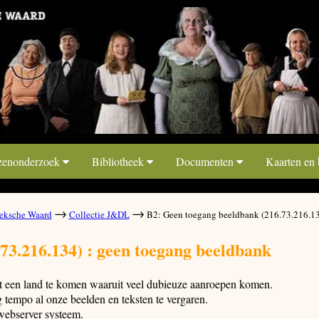
zenonderzoek
Bibliotheek
Documenten
Kaarten en
→
→
ksche Waard
Collectie J&DL
B2: Geen toegang beeldbank (216.73.216.1
73.216.134) : geen toegang beeldbank
it een land te komen waaruit veel dubieuze aanroepen komen.
tempo al onze beelden en teksten te vergaren.
webserver systeem.