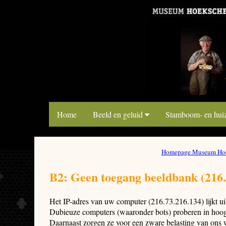
link map beeldbank
Home
Beeld en geluid
Stamboom- en hui
Homepage Museum Hoe
B2: Geen toegang beeldbank (216.
Het IP-adres van uw computer (216.73.216.134) lijkt u
Dubieuze computers (waaronder bots) proberen in hoog 
Daarnaast zorgen ze voor een zware belasting van ons 