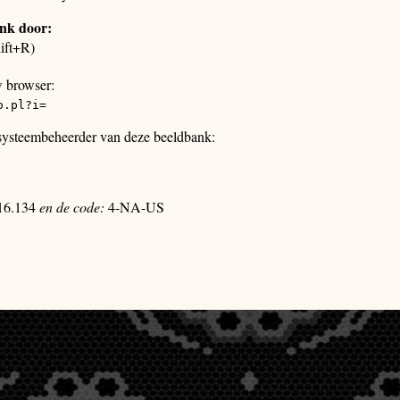
ank door:
ift+R)
w browser:
o.pl?i=
 systeembeheerder van deze beeldbank:
16.134
en de code:
4-NA-US