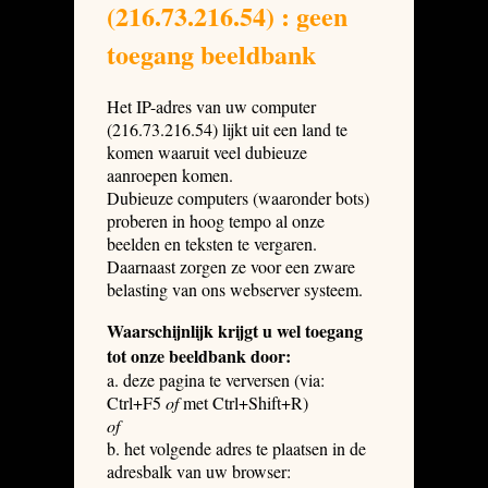
(216.73.216.54) : geen
toegang beeldbank
Het IP-adres van uw computer
(216.73.216.54) lijkt uit een land te
komen waaruit veel dubieuze
aanroepen komen.
Dubieuze computers (waaronder bots)
proberen in hoog tempo al onze
beelden en teksten te vergaren.
Daarnaast zorgen ze voor een zware
belasting van ons webserver systeem.
Waarschijnlijk krijgt u wel toegang
tot onze beeldbank door:
a. deze pagina te verversen (via:
Ctrl+F5
of
met Ctrl+Shift+R)
of
b. het volgende adres te plaatsen in de
adresbalk van uw browser: