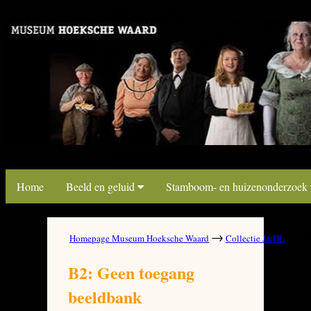
link map beeldbank
link map beeldbank
Home
Beeld en geluid
Stamboom- en huizenonderzoek
→
→
Homepage Museum Hoeksche Waard
Collectie J&DL
B2
B2: Geen toegang
beeldbank