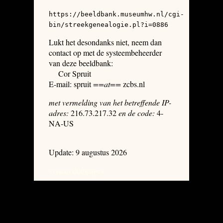
https://beeldbank.museumhw.nl/cgi-
bin/streekgenealogie.pl?i=0886
Lukt het desondanks niet, neem dan
contact op met de systeembeheerder
van deze beeldbank:
Cor Spruit
E-mail: spruit
==at==
zcbs.nl
met vermelding van het betreffende IP-
adres:
216.73.217.32
en de code:
4-
NA-US
Update: 9 augustus 2026
system dumpages