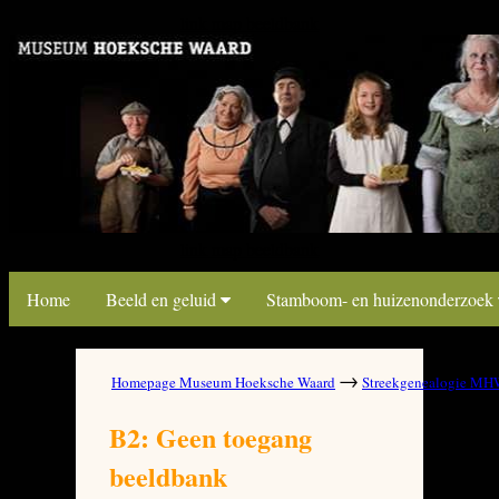
link map beeldbank
link map beeldbank
Home
Beeld en geluid
Stamboom- en huizenonderzoek
→
Homepage Museum Hoeksche Waard
Streekgenealogie M
B2: Geen toegang
beeldbank