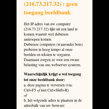
(216.73.217.32) : geen
toegang beeldbank
Het IP-adres van uw computer
(216.73.217.32) lijkt uit een land te
komen waaruit veel dubieuze
aanroepen komen.
Dubieuze computers (waaronder bots)
proberen in hoog tempo al onze
beelden en teksten te vergaren.
Daarnaast zorgen ze voor een zware
belasting van ons webserver systeem.
Waarschijnlijk krijgt u wel toegang
tot onze beeldbank door:
a. deze pagina te verversen (via:
Ctrl+F5
of
met Ctrl+Shift+R)
of
b. het volgende adres te plaatsen in de
adresbalk van uw browser: