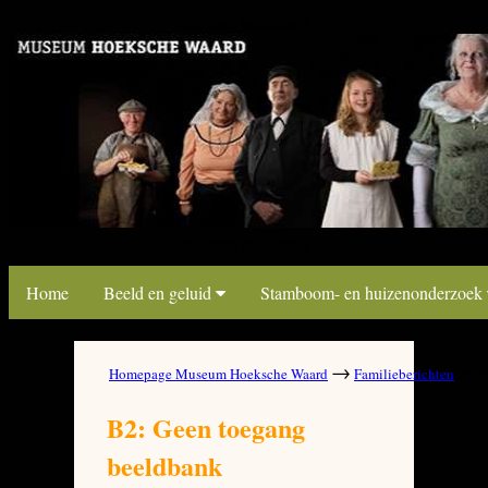
link map beeldbank
link map beeldbank
Home
Beeld en geluid
Stamboom- en huizenonderzoek
→
→
Homepage Museum Hoeksche Waard
Familieberichten
B
B2: Geen toegang
beeldbank