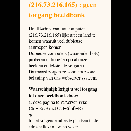
(216.73.216.165) : geen
toegang beeldbank
Het IP-adres van uw computer
(216.73.216.165) lijkt uit een land te
komen waaruit veel dubieuze
aanroepen komen.
Dubieuze computers (waaronder bots)
proberen in hoog tempo al onze
beelden en teksten te vergaren.
Daarnaast zorgen ze voor een zware
belasting van ons webserver systeem.
Waarschijnlijk krijgt u wel toegang
tot onze beeldbank door:
a. deze pagina te verversen (via:
Ctrl+F5
of
met Ctrl+Shift+R)
of
b. het volgende adres te plaatsen in de
adresbalk van uw browser: