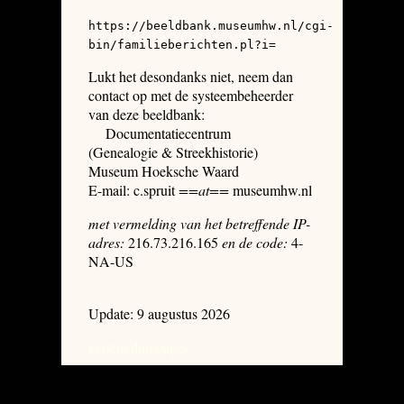
https://beeldbank.museumhw.nl/cgi-
bin/familieberichten.pl?i=
Lukt het desondanks niet, neem dan
contact op met de systeembeheerder
van deze beeldbank:
Documentatiecentrum
(Genealogie & Streekhistorie)
Museum Hoeksche Waard
E-mail: c.spruit
==at==
museumhw.nl
met vermelding van het betreffende IP-
adres:
216.73.216.165
en de code:
4-
NA-US
Update: 9 augustus 2026
system dumpages