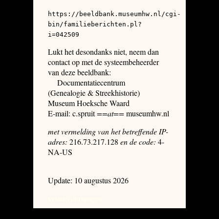
https://beeldbank.museumhw.nl/cgi-
bin/familieberichten.pl?
i=042509
Lukt het desondanks niet, neem dan
contact op met de systeembeheerder
van deze beeldbank:
Documentatiecentrum
(Genealogie & Streekhistorie)
Museum Hoeksche Waard
E-mail: c.spruit
==at==
museumhw.nl
met vermelding van het betreffende IP-
adres:
216.73.217.128
en de code:
4-
NA-US
Update: 10 augustus 2026
system dumpages