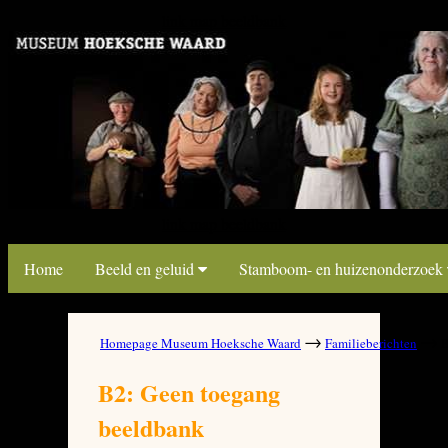
link map beeldbank
link map beeldbank
Home
Beeld en geluid
Stamboom- en huizenonderzoek
→
→
Homepage Museum Hoeksche Waard
Familieberichten
B
B2: Geen toegang
beeldbank