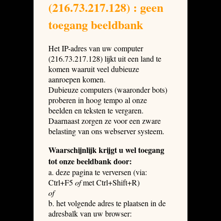
(216.73.217.128) : geen
toegang beeldbank
Het IP-adres van uw computer
(216.73.217.128) lijkt uit een land te
komen waaruit veel dubieuze
aanroepen komen.
Dubieuze computers (waaronder bots)
proberen in hoog tempo al onze
beelden en teksten te vergaren.
Daarnaast zorgen ze voor een zware
belasting van ons webserver systeem.
Waarschijnlijk krijgt u wel toegang
tot onze beeldbank door:
a. deze pagina te verversen (via:
Ctrl+F5
of
met Ctrl+Shift+R)
of
b. het volgende adres te plaatsen in de
adresbalk van uw browser: