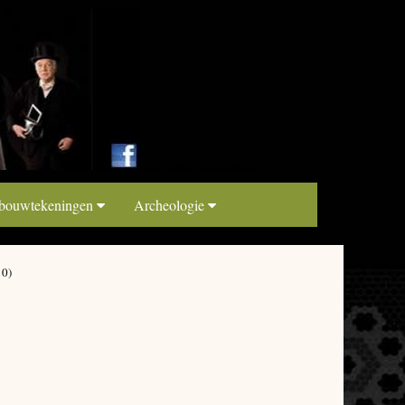
link map beeldbank
 bouwtekeningen
Archeologie
10)