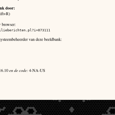
ank door:
ift+R)
w browser:
ilieberichten.pl?i=073111
 systeembeheerder van deze beeldbank:
16.10
en de code:
4-NA-US