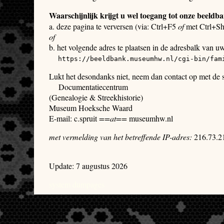
Waarschijnlijk krijgt u wel toegang tot onze beeldb
a. deze pagina te verversen (via: Ctrl+F5
of
met Ctrl+Sh
of
b. het volgende adres te plaatsen in de adresbalk van u
https://beeldbank.museumhw.nl/cgi-bin/fam
Lukt het desondanks niet, neem dan contact op met de
Documentatiecentrum
(Genealogie & Streekhistorie)
Museum Hoeksche Waard
E-mail: c.spruit
==at==
museumhw.nl
met vermelding van het betreffende IP-adres:
216.73.2
Update: 7 augustus 2026
system dumpages