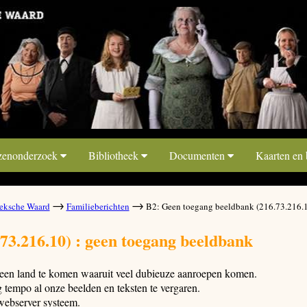
zenonderzoek
Bibliotheek
Documenten
Kaarten en
→
→
ksche Waard
Familieberichten
B2: Geen toegang beeldbank (216.73.216.
73.216.10) : geen toegang beeldbank
t een land te komen waaruit veel dubieuze aanroepen komen.
tempo al onze beelden en teksten te vergaren.
webserver systeem.