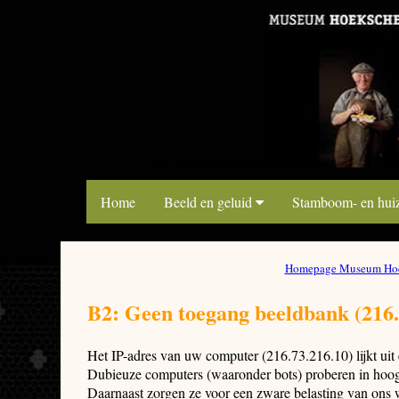
link map beeldbank
Home
Beeld en geluid
Stamboom- en hui
Homepage Museum Hoe
B2: Geen toegang beeldbank (216.
Het IP-adres van uw computer (216.73.216.10) lijkt ui
Dubieuze computers (waaronder bots) proberen in hoog 
Daarnaast zorgen ze voor een zware belasting van ons 