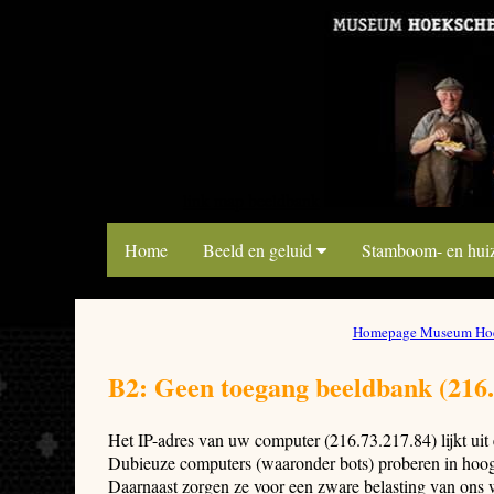
link map beeldbank
Home
Beeld en geluid
Stamboom- en hui
Homepage Museum Hoe
B2: Geen toegang beeldbank (216.
Het IP-adres van uw computer (216.73.217.84) lijkt ui
Dubieuze computers (waaronder bots) proberen in hoog 
Daarnaast zorgen ze voor een zware belasting van ons 