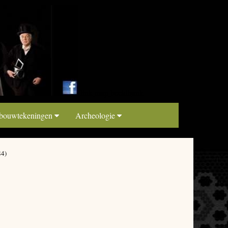
link map beeldbank
 bouwtekeningen
Archeologie
84)