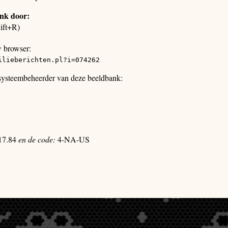
ank door:
ift+R)
w browser:
ilieberichten.pl?i=074262
 systeembeheerder van deze beeldbank:
17.84
en de code:
4-NA-US