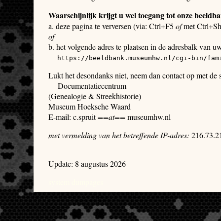
Waarschijnlijk krijgt u wel toegang tot onze beeldb
a. deze pagina te verversen (via: Ctrl+F5
of
met Ctrl+Sh
of
b. het volgende adres te plaatsen in de adresbalk van u
https://beeldbank.museumhw.nl/cgi-bin/fam
Lukt het desondanks niet, neem dan contact op met de
Documentatiecentrum
(Genealogie & Streekhistorie)
Museum Hoeksche Waard
E-mail: c.spruit
==at==
museumhw.nl
met vermelding van het betreffende IP-adres:
216.73.2
Update: 8 augustus 2026
system dumpages