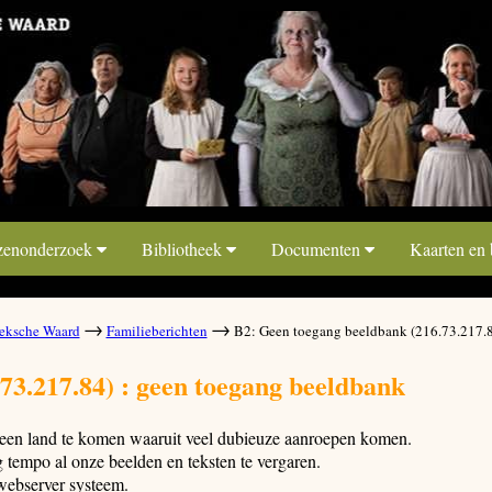
zenonderzoek
Bibliotheek
Documenten
Kaarten en
→
→
ksche Waard
Familieberichten
B2: Geen toegang beeldbank (216.73.217.
73.217.84) : geen toegang beeldbank
t een land te komen waaruit veel dubieuze aanroepen komen.
tempo al onze beelden en teksten te vergaren.
webserver systeem.