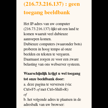
(216.73.216.137) : geen
toegang beeldbank
Het IP-adres van uw computer
(216.73.216.137) lijkt uit een land te
komen waaruit veel dubieuze
aanroepen komen.
Dubieuze computers (waaronder bots)
proberen in hoog tempo al onze
beelden en teksten te vergaren.
Daarnaast zorgen ze voor een zware
belasting van ons webserver systeem.
Waarschijnlijk krijgt u wel toegang
tot onze beeldbank door:
a. deze pagina te verversen (via:
Ctrl+F5
of
met Ctrl+Shift+R)
of
b. het volgende adres te plaatsen in de
adresbalk van uw browser: