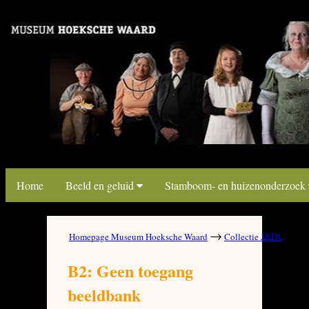
link map beeldbank
link map beeldbank
Home
Beeld en geluid
Stamboom- en huizenonderzoek
→
→
Homepage Museum Hoeksche Waard
Collectie J&DL
B2
B2: Geen toegang
beeldbank